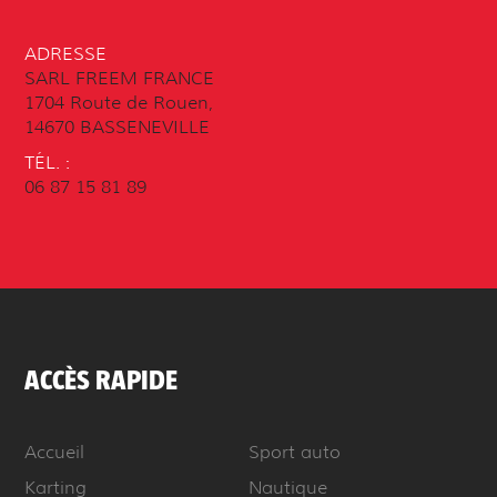
ADRESSE
SARL FREEM FRANCE
1704 Route de Rouen,
14670 BASSENEVILLE
TÉL. :
06 87 15 81 89
ACCÈS RAPIDE
Accueil
Sport auto
Karting
Nautique