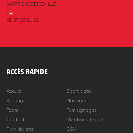
14670 BASSENEVILLE
TÉL. :
06 87 15 81 89
ACCÈS RAPIDE
Accueil
Sport auto
Karting
Nautique
Team
Témoignages
Contact
Mentions légales
Plan du site
CGV