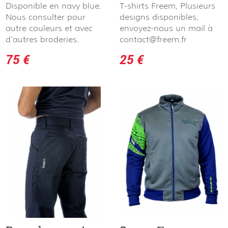
Disponible en navy blue.
T-shirts Freem, Plusieurs
Nous consulter pour
designs disponibles,
autre couleurs et avec
envoyez-nous un mail à
d'autres broderies.
contact@freem.fr
75 €
25 €