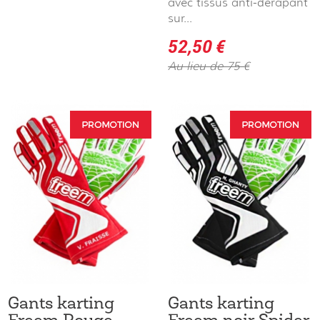
avec tissus anti-dérapant
sur...
52,50 €
Au lieu de 75 €
Gants karting
Gants karting