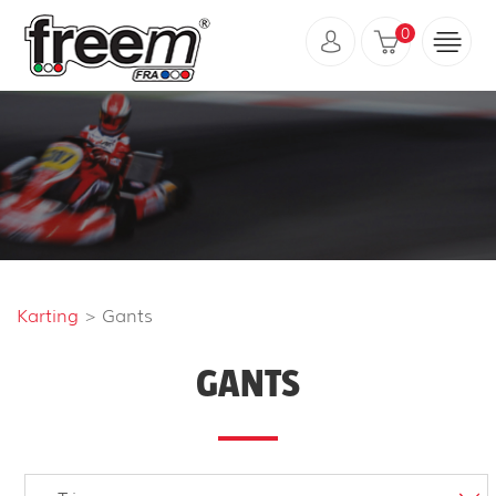
0
Karting
> Gants
GANTS