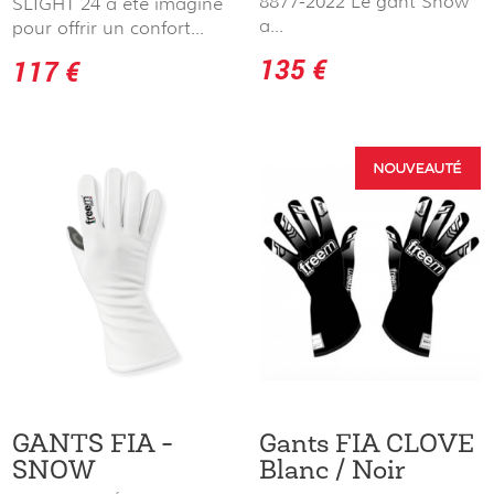
8877-2022 Le gant Snow
SLIGHT 24 a été imaginé
a...
pour offrir un confort...
135 €
117 €
GANTS FIA -
Gants FIA CLOVE
SNOW
Blanc / Noir