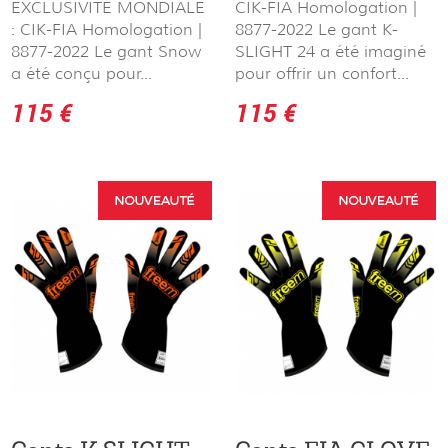
EXCLUSIVITÉ MONDIALE
CIK-FIA Homologation |
: CIK-FIA Homologation |
8877-2022 Le gant K-
8877-2022 Le gant Snow
SLIGHT 24 a été imaginé
a été conçu pour...
pour offrir un confort...
115 €
115 €