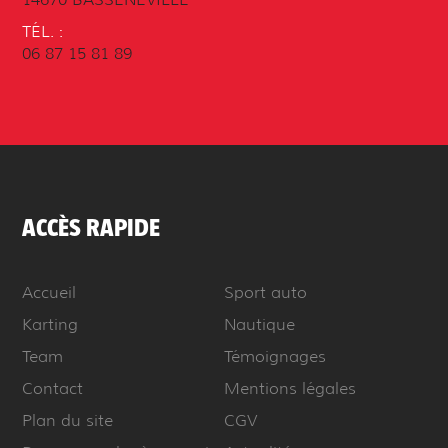
TÉL. :
06 87 15 81 89
ACCÈS RAPIDE
Accueil
Sport auto
Karting
Nautique
Team
Témoignages
Contact
Mentions légales
Plan du site
CGV