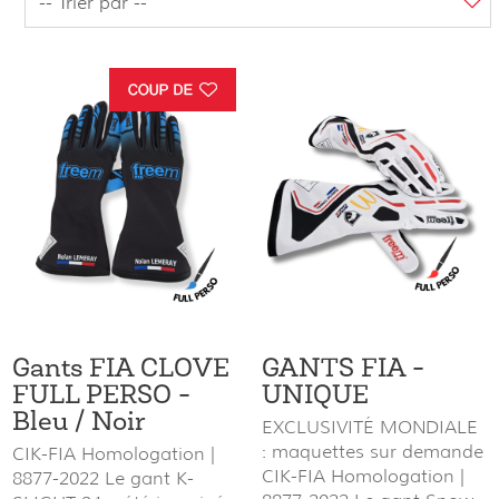
Gants FIA CLOVE
GANTS FIA -
FULL PERSO -
UNIQUE
Bleu / Noir
EXCLUSIVITÉ MONDIALE
: maquettes sur demande
CIK-FIA Homologation |
CIK-FIA Homologation |
8877-2022 Le gant K-