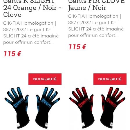
Gants K SLIGHT
Gants FIA CLOVE
24 Orange / Noir -
Jaune / Noir
Clove
CIK-FIA Homologation |
8877-2022 Le gant K-
CIK-FIA Homologation |
SLIGHT 24 a été imaginé
8877-2022 Le gant K-
pour offrir un confort...
SLIGHT 24 a été imaginé
pour offrir un confort...
115 €
115 €