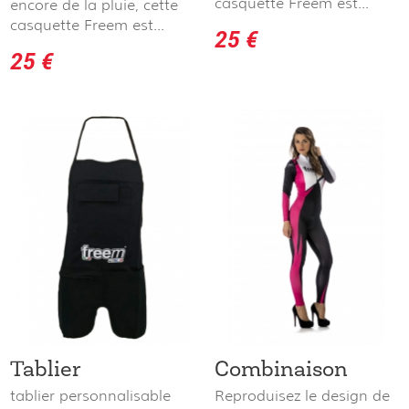
casquette Freem est...
encore de la pluie, cette
casquette Freem est...
25 €
25 €
Tablier
Combinaison
tablier personnalisable
Reproduisez le design de