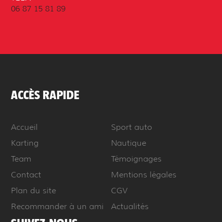
06 87 15 81 89
ACCÈS RAPIDE
Accueil
Sport auto
Karting
Nautique
Team
Témoignages
Contact
Mentions légales
Plan du site
CGV
Recommander à un ami
Actualités