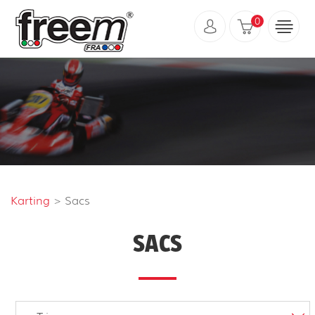
0
Karting
> Sacs
SACS