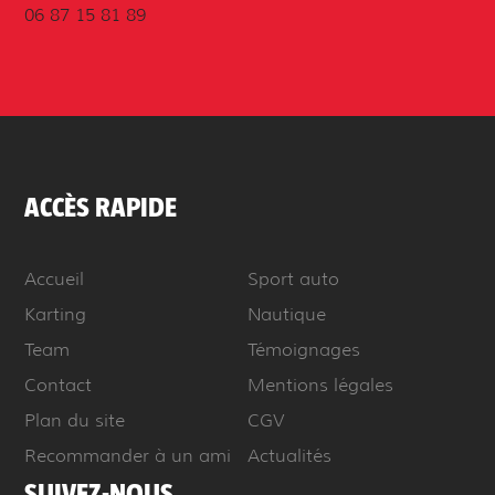
06 87 15 81 89
ACCÈS RAPIDE
Accueil
Sport auto
Karting
Nautique
Team
Témoignages
Contact
Mentions légales
Plan du site
CGV
Recommander à un ami
Actualités
SUIVEZ-NOUS