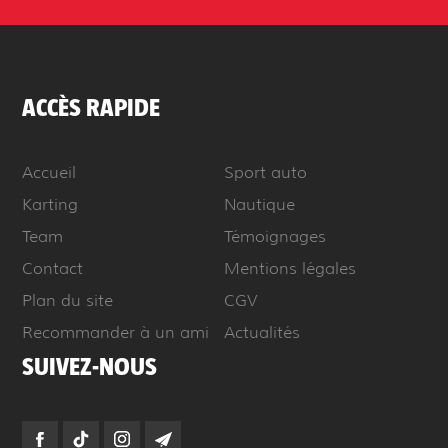
ACCÈS RAPIDE
Accueil
Sport auto
Karting
Nautique
Team
Témoignages
Contact
Mentions légales
Plan du site
CGV
Recommander à un ami
Actualités
SUIVEZ-NOUS