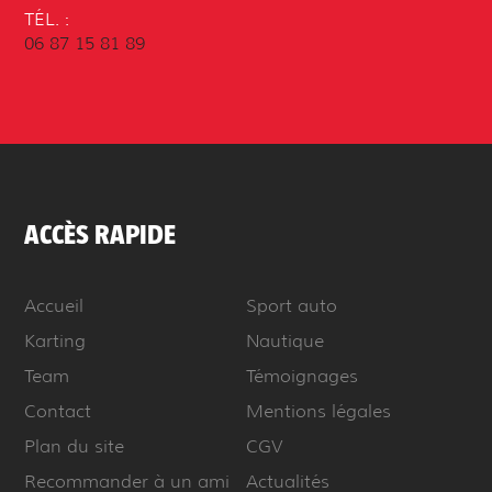
TÉL. :
06 87 15 81 89
ACCÈS RAPIDE
Accueil
Sport auto
Karting
Nautique
Team
Témoignages
Contact
Mentions légales
Plan du site
CGV
Recommander à un ami
Actualités