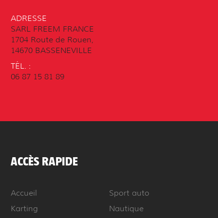
ADRESSE
SARL FREEM FRANCE
1704 Route de Rouen,
14670 BASSENEVILLE
TÉL. :
06 87 15 81 89
ACCÈS RAPIDE
Accueil
Sport auto
Karting
Nautique