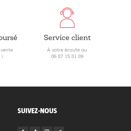
oursé
Service client
 vente
À votre écoute au
s
)
06 87 15 81 89
SUIVEZ-NOUS