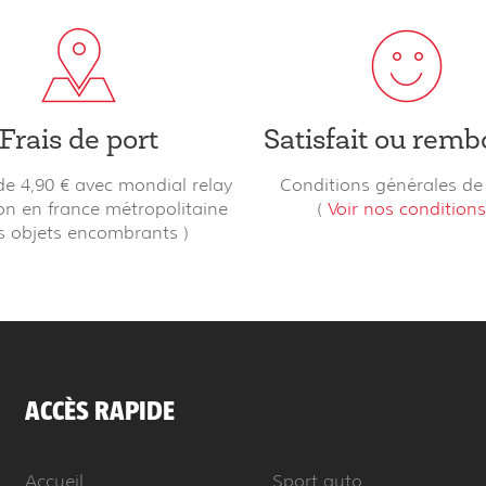
Frais de port
Satisfait ou remb
 de 4,90 € avec mondial relay
Conditions générales de
son en france métropolitaine
(
Voir nos condition
s objets encombrants )
ACCÈS RAPIDE
Accueil
Sport auto