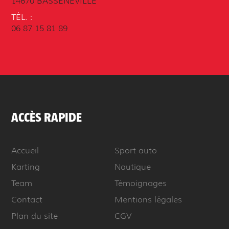
14670 BASSENEVILLE
TÉL. :
06 87 15 81 89
ACCÈS RAPIDE
Accueil
Sport auto
Karting
Nautique
Team
Témoignages
Contact
Mentions légales
Plan du site
CGV