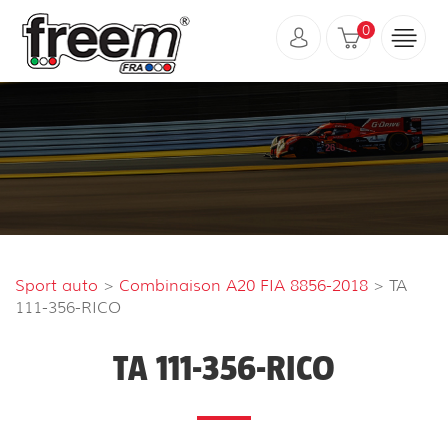
0
Sport auto
>
Combinaison A20 FIA 8856-2018
> TA
111-356-RICO
TA 111-356-RICO